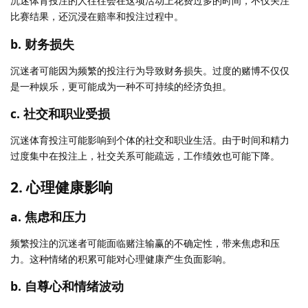
沉迷体育投注的人往往会在这项活动上花费过多的时间，不仅关注
比赛结果，还沉浸在赔率和投注过程中。
b. 财务损失
沉迷者可能因为频繁的投注行为导致财务损失。过度的赌博不仅仅
是一种娱乐，更可能成为一种不可持续的经济负担。
c. 社交和职业受损
沉迷体育投注可能影响到个体的社交和职业生活。由于时间和精力
过度集中在投注上，社交关系可能疏远，工作绩效也可能下降。
2. 心理健康影响
a. 焦虑和压力
频繁投注的沉迷者可能面临赌注输赢的不确定性，带来焦虑和压
力。这种情绪的积累可能对心理健康产生负面影响。
b. 自尊心和情绪波动