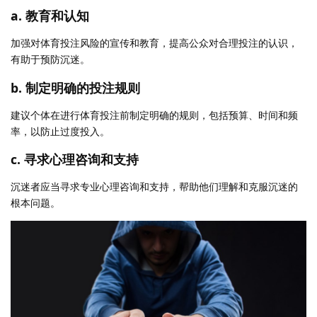
a. 教育和认知
加强对体育投注风险的宣传和教育，提高公众对合理投注的认识，
有助于预防沉迷。
b. 制定明确的投注规则
建议个体在进行体育投注前制定明确的规则，包括预算、时间和频
率，以防止过度投入。
c. 寻求心理咨询和支持
沉迷者应当寻求专业心理咨询和支持，帮助他们理解和克服沉迷的
根本问题。