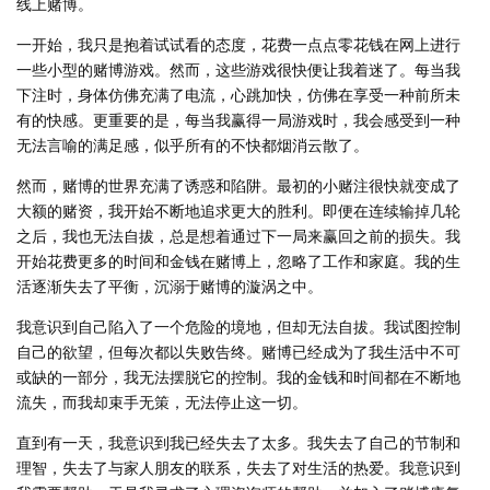
线上赌博。
一开始，我只是抱着试试看的态度，花费一点点零花钱在网上进行
一些小型的赌博游戏。然而，这些游戏很快便让我着迷了。每当我
下注时，身体仿佛充满了电流，心跳加快，仿佛在享受一种前所未
有的快感。更重要的是，每当我赢得一局游戏时，我会感受到一种
无法言喻的满足感，似乎所有的不快都烟消云散了。
然而，赌博的世界充满了诱惑和陷阱。最初的小赌注很快就变成了
大额的赌资，我开始不断地追求更大的胜利。即便在连续输掉几轮
之后，我也无法自拔，总是想着通过下一局来赢回之前的损失。我
开始花费更多的时间和金钱在赌博上，忽略了工作和家庭。我的生
活逐渐失去了平衡，沉溺于赌博的漩涡之中。
我意识到自己陷入了一个危险的境地，但却无法自拔。我试图控制
自己的欲望，但每次都以失败告终。赌博已经成为了我生活中不可
或缺的一部分，我无法摆脱它的控制。我的金钱和时间都在不断地
流失，而我却束手无策，无法停止这一切。
直到有一天，我意识到我已经失去了太多。我失去了自己的节制和
理智，失去了与家人朋友的联系，失去了对生活的热爱。我意识到