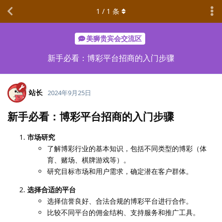
1
/
1
条
美狮贵宾会交流区
新手必看：博彩平台招商的入门步骤
站长
2024年9月25日
新手必看：博彩平台招商的入门步骤
市场研究
了解博彩行业的基本知识，包括不同类型的博彩（体
育、赌场、棋牌游戏等）。
研究目标市场和用户需求，确定潜在客户群体。
选择合适的平台
选择信誉良好、合法合规的博彩平台进行合作。
比较不同平台的佣金结构、支持服务和推广工具。