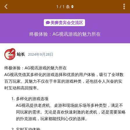
1
/
1
条
美狮贵宾会交流区
终极体验：AG视讯游戏的魅力所在
站长
2024年9月28日
终极体验：AG视讯游戏的魅力所在
AG视讯凭借其多样化的游戏选择和优质的用户体验，吸引了全球数
百万玩家。其魅力不仅在于丰富的游戏种类，还包括令人兴奋的实
时互动和高回报率。
多样化的游戏选项
AG视讯提供老虎机、桌游和现场娱乐场等多种类型，满足不
同玩家的需求。无论是喜欢快速刺激的老虎机，还是需要策略
的扑克游戏，玩家都能找到心仪的选择。
实时互动体验