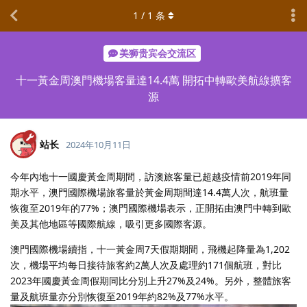
1
/
1
条
美狮贵宾会交流区
十一黃金周澳門機場客量達14.4萬 開拓中轉歐美航線擴客
源
站长
2024年10月11日
今年內地十一國慶黃金周期間，訪澳旅客量已超越疫情前2019年同
期水平，澳門國際機場旅客量於黃金周期間達14.4萬人次，航班量
恢復至2019年的77%；澳門國際機場表示，正開拓由澳門中轉到歐
美及其他地區等國際航線，吸引更多國際客源。
澳門國際機場續指，十一黃金周7天假期期間，飛機起降量為1,202
次，機場平均每日接待旅客約2萬人次及處理約171個航班，對比
2023年國慶黃金周假期同比分別上升27%及24%。另外，整體旅客
量及航班量亦分別恢復至2019年約82%及77%水平。