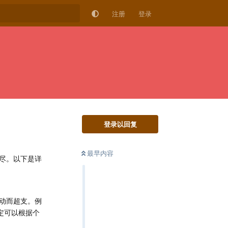
注册
登录
登录以回复
最早内容
尽。以下是详
动而超支。例
定可以根据个