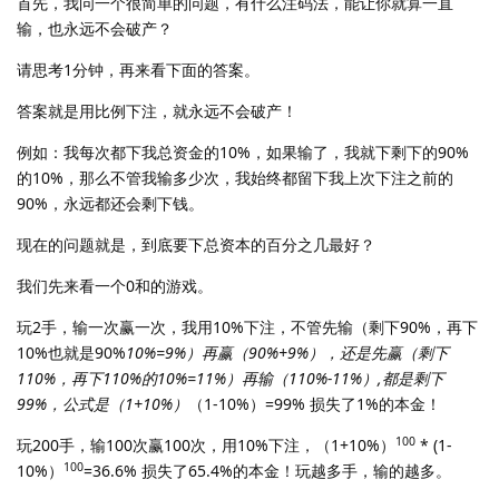
首先，我问一个很简单的问题，有什么注码法，能让你就算一直
输，也永远不会破产？
请思考1分钟，再来看下面的答案。
答案就是用比例下注，就永远不会破产！
例如：我每次都下我总资金的10%，如果输了，我就下剩下的90%
的10%，那么不管我输多少次，我始终都留下我上次下注之前的
90%，永远都还会剩下钱。
现在的问题就是，到底要下总资本的百分之几最好？
我们先来看一个0和的游戏。
玩2手，输一次赢一次，我用10%下注，不管先输（剩下90%，再下
10%也就是90%
10%=9%）再赢（90%+9%），还是先赢（剩下
110%，再下110%的10%=11%）再输（110%-11%）,都是剩下
99%，公式是（1+10%）
（1-10%）=99% 损失了1%的本金！
100
玩200手，输100次赢100次，用10%下注，（1+10%）
* (1-
100
10%）
=36.6% 损失了65.4%的本金！玩越多手，输的越多。