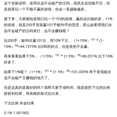
这个实验说明，使用永远不会破产的注码，虽然永远也输不完，但
是就算玩一个不输不赢的游戏，也会一直越输越多。
接下来，大家都知道我们玩一个+EV的游戏，赢的会比输的多，+1%
的游戏，就是200手里面赢101手输99手的意思，那么如果用我们永
远不会破产的注码来打，会不会赚钱呢？
101
玩200手，输99次赢101次，用10%下注，（1+10%）
* (1-
99
10%）
=44.7373% 比0和的好点，但是依然不会赢。
101
99
再来看看如果下5%，（1+5%）
* (1-5%）
=86.051% 比下10%
好多了。
101
99
如果下1%呢？（1+1%）
* (1-1%）
=101.005% 终于发现能永
远不会破产又赚钱的地方了。
但是这真的是最好的吗？我帮大家节省时间，我直接把下注的比例
跟获利结果，用表格的形式拉出来。
下注比例 本金结果
0.1% 1.001902