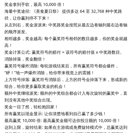
奖金拿到手软，最高 10,000 倍！
海量中奖途径: 《美食夏日祭》 提供多达 64 至 32,768 种中奖路
径，让你赢到停不下来！
从左到右，奖金滚滚来: 中奖路奖金按照从最左边卷轴到最右边卷轴
的顺序派发。
相邻越多，奖金越高: 每个赢奖符号相邻的数目越多，你的奖金就越
高！
奖金计算公式: 赢奖符号的赔付 = 该符号的赔付值 x 中奖路数目。
消除掉落，奖金翻倍！
赢奖符号爆炸消除: 每轮游戏结束后，所有赢奖符号都会爆炸，
“砰！”地一声爆炸消除，给你带来视觉上的震撼！
上方符号掉落: 赢奖符号消除后，上方的符号会掉落下来，形成新的
组合，给你更多赢取奖金的机会！
额外中奖继续派奖: 额外的中奖组合都会计入每次旋转的赢奖中，直
到没有其他中奖组合出现。
奖金一目了然，轻松抱回家！
所有赢奖以现金显示: 让你清楚地看到自己赢了多少钱！
最高赢奖 10,000 倍: 最高赢奖金额可达你投注额的 10,000 倍！
达到上限，旋转结束: 如果在主游戏或免费旋转模式中，总赢奖达到