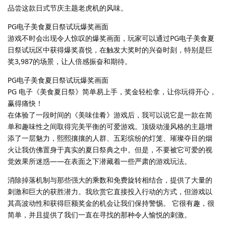
品尝这款日式节庆主题老虎机的风味。
PG电子美食夏日祭试玩爆奖画面
游戏不时会出现令人惊叹的爆奖画面，玩家可以通过PG电子美食夏
日祭试玩区中获得爆奖喜悦，在触发大奖时的兴奋时刻，特别是巨
奖3,987的场景，让人倍感振奋和期待。
PG电子美食夏日祭试玩爆奖画面
PG 电子《美食夏日祭》简单易上手，奖金轻松拿，让你玩得开心，
赢得痛快！
在体验了一段时间的《美味佳肴》游戏后，我可以说它是一款在简
单和趣味性之间取得完美平衡的可爱游戏。顶级动漫风格的主题增
添了一层魅力，熙熙攘攘的人群、五彩缤纷的灯笼、璀璨夺目的烟
火让我仿佛置身于真实的夏日祭典之中。但是，不要被它可爱的视
觉效果所迷惑——在表面之下潜藏着一些严肃的游戏玩法。
消除掉落机制与那些强大的乘数和免费旋转相结合，提供了大量的
刺激和巨大的获胜潜力。我欣赏它直接投入行动的方式，但游戏以
其高波动性和获得巨额奖金的机会让我们保持警惕。 它很有趣，很
简单，并且提供了我们一直在寻找的那种令人愉悦的刺激。