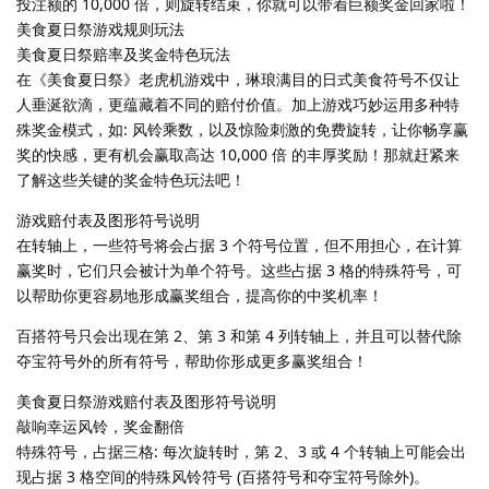
投注额的 10,000 倍，则旋转结束，你就可以带着巨额奖金回家啦！
美食夏日祭游戏规则玩法
美食夏日祭赔率及奖金特色玩法
在《美食夏日祭》老虎机游戏中，琳琅满目的日式美食符号不仅让
人垂涎欲滴，更蕴藏着不同的赔付价值。加上游戏巧妙运用多种特
殊奖金模式，如: 风铃乘数，以及惊险刺激的免费旋转，让你畅享赢
奖的快感，更有机会赢取高达 10,000 倍 的丰厚奖励！那就赶紧来
了解这些关键的奖金特色玩法吧！
游戏赔付表及图形符号说明
在转轴上，一些符号将会占据 3 个符号位置，但不用担心，在计算
赢奖时，它们只会被计为单个符号。这些占据 3 格的特殊符号，可
以帮助你更容易地形成赢奖组合，提高你的中奖机率！
百搭符号只会出现在第 2、第 3 和第 4 列转轴上，并且可以替代除
夺宝符号外的所有符号，帮助你形成更多赢奖组合！
美食夏日祭游戏赔付表及图形符号说明
敲响幸运风铃，奖金翻倍
特殊符号，占据三格: 每次旋转时，第 2、3 或 4 个转轴上可能会出
现占据 3 格空间的特殊风铃符号 (百搭符号和夺宝符号除外)。