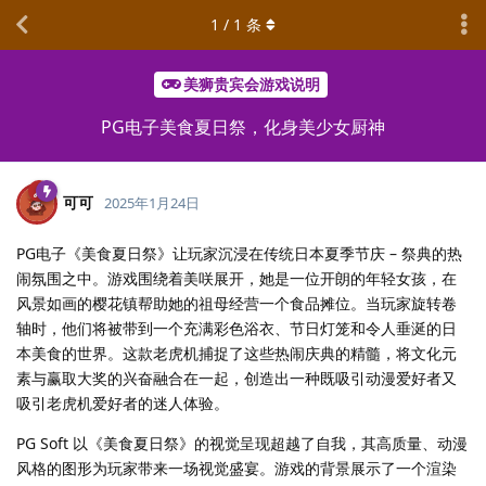
1
/
1
条
美狮贵宾会游戏说明
PG电子美食夏日祭，化身美少女厨神
可可
2025年1月24日
PG电子《美食夏日祭》让玩家沉浸在传统日本夏季节庆 – 祭典的热
闹氛围之中。游戏围绕着美咲展开，她是一位开朗的年轻女孩，在
风景如画的樱花镇帮助她的祖母经营一个食品摊位。当玩家旋转卷
轴时，他们将被带到一个充满彩色浴衣、节日灯笼和令人垂涎的日
本美食的世界。这款老虎机捕捉了这些热闹庆典的精髓，将文化元
素与赢取大奖的兴奋融合在一起，创造出一种既吸引动漫爱好者又
吸引老虎机爱好者的迷人体验。
PG Soft 以《美食夏日祭》的视觉呈现超越了自我，其高质量、动漫
风格的图形为玩家带来一场视觉盛宴。游戏的背景展示了一个渲染