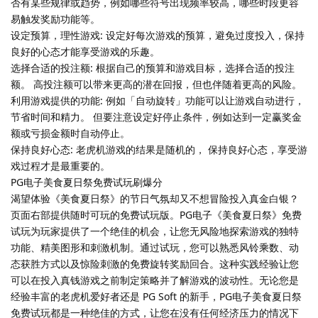
否有某些规律或趋势，例如哪些符号出现频率较高，哪些时段更容
易触发奖励功能等。
设定预算，理性游戏: 设定好每次游戏的预算，避免过度投入，保持
良好的心态才能享受游戏的乐趣。
选择合适的投注额: 根据自己的预算和游戏目标，选择合适的投注
额。 高投注额可以带来更高的潜在回报，但也伴随着更高的风险。
利用游戏提供的功能: 例如「自动旋转」功能可以让游戏自动进行，
节省时间和精力。 但要注意设定好停止条件，例如达到一定赢奖金
额或亏损金额时自动停止。
保持良好心态: 老虎机游戏的结果是随机的， 保持良好心态，享受游
戏过程才是最重要的。
PG电子美食夏日祭免费试玩刷爆分
渴望体验《美食夏日祭》的节日气氛却又不想冒险投入真金白银？
页面右部提供随时可玩的免费试玩版。PG电子《美食夏日祭》免费
试玩为玩家提供了一个绝佳的机会，让您无风险地探索游戏的独特
功能、精美图形和刺激机制。通过试玩，您可以熟悉风铃乘数、动
态获胜方式以及惊险刺激的免费旋转奖励回合。这种实践经验让您
可以在投入真钱游戏之前制定策略并了解游戏的波动性。无论您是
经验丰富的老虎机爱好者还是 PG Soft 的新手，PG电子美食夏日祭
免费试玩都是一种绝佳的方式，让您在没有任何经济压力的情况下