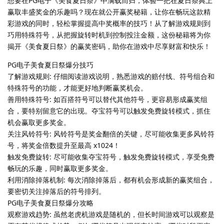
想要在PG电子《美食夏日祭》中满载而归，体验一把在夏日祭典上
赢取丰盛奖金的乐趣吗？现在就公开赢奖秘籍，让你在畅玩这款精
彩游戏的同时，轻松掌握提高中奖概率的技巧！从了解游戏规则到
巧用特殊符号，从把握旋转时机到控制投注金额，这份秘籍将为你
揭开《美食夏日祭》的赢奖密码，助你在游戏中尽享财富和快乐！
PG电子美食夏日祭爆分技巧
了解游戏规则: 仔细阅读游戏说明，熟悉游戏的赔付线、符号组合和
特殊符号的功能，才能更好地判断赢奖机会。
善用特殊符号: 如百搭符号可以替代其他符号，更容易形成赢奖组
合，要特别留意它的出现。夺宝符号可以触发免费旋转模式，抓住
机会赢取更多奖金。
关注风铃符号: 风铃符号是奖金翻倍的关键，尽可能收集更多风铃符
号，将奖金倍数提升至最高 x1024！
触发免费旋转: 尽可能收集夺宝符号，触发免费旋转模式，享受免费
畅玩的乐趣，同时赢取更多奖金。
利用消除掉落机制: 每次消除掉落后，都有机会形成新的赢奖组合，
要密切关注掉落后的符号排列。
PG电子美食夏日祭爆分攻略
观察游戏趋势: 虽然老虎机游戏是随机的，但长时间游戏可以观察是