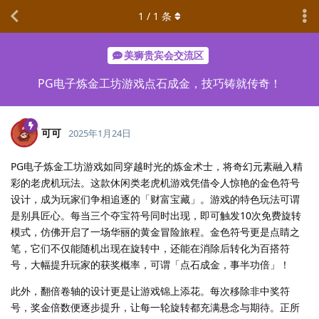
1
/
1
条
美狮贵宾会交流区
PG电子炼金工坊游戏点石成金，技巧铸就传奇！
可可
2025年1月24日
PG电子炼金工坊游戏如同穿越时光的炼金术士，将奇幻元素融入精
彩的老虎机玩法。这款休闲类老虎机游戏凭借令人惊艳的金色符号
设计，成为玩家们争相追逐的「财富宝藏」。游戏的特色玩法可谓
是别具匠心。每当三个夺宝符号同时出现，即可触发10次免费旋转
模式，仿佛开启了一场华丽的黄金冒险旅程。金色符号更是点睛之
笔，它们不仅能随机出现在旋转中，还能在消除后转化为百搭符
号，大幅提升玩家的获奖概率，可谓「点石成金，事半功倍」！
此外，翻倍卷轴的设计更是让游戏锦上添花。每次移除非中奖符
号，奖金倍数便逐步提升，让每一轮旋转都充满悬念与期待。正所