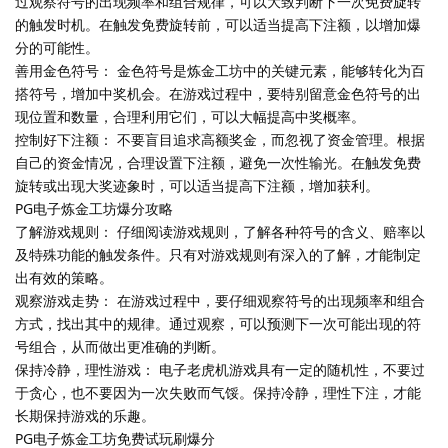
过观察符号的出现频率和组合规律，可以大致判断下一次免费旋转
的触发时机。在触发免费旋转前，可以适当提高下注额，以增加爆
分的可能性。
善用金色符号： 金色符号是炼金工坊中的关键元素，能够转化为百
搭符号，增加中奖机会。在游戏过程中，要特别留意金色符号的出
现位置和数量，合理利用它们，可以大幅提高中奖概率。
控制好下注额： 不要盲目追求高额奖金，而忽视了资金管理。根据
自己的资金情况，合理设置下注额，避免一次性输光。在触发免费
旋转或出现大奖迹象时，可以适当提高下注额，增加获利。
PG电子炼金工坊爆分攻略
了解游戏规则： 仔细阅读游戏规则，了解各种符号的含义、赔率以
及特殊功能的触发条件。只有对游戏规则有深入的了解，才能制定
出有效的策略。
观察游戏走势： 在游戏过程中，要仔细观察符号的出现频率和组合
方式，找出其中的规律。通过观察，可以预测下一次可能出现的符
号组合，从而做出更准确的判断。
保持冷静，理性游戏： 电子老虎机游戏具有一定的随机性，不要过
于贪心，也不要因为一次失败而气馁。保持冷静，理性下注，才能
长期保持游戏的乐趣。
PG电子炼金工坊免费试玩刷爆分