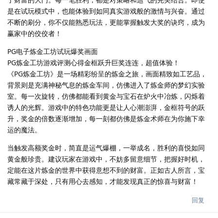
是在试玩模式中，也能体验到如同真实游戏般的激情与兴奋。通过
不断的刷分，你不仅能熟悉玩法，更能掌握触发大奖的诀窍，成为
赢家中的佼佼者！
PG电子炼金工坊试玩爆奖画面
PG炼金工坊游戏评测心得金框跃升巨奖连连，超值体验！
《PG炼金工坊》是一场精彩纷呈的炼金之旅，画面精致如工艺品，
背景则是充满神秘气息的炼金车间，仿佛进入了炼金师的梦幻实验
室。每一次旋转，仿佛都能看到黄金与宝石在炉火中冶炼，闪烁着
诱人的光辉。游戏中的特色功能更是让人心潮澎湃，金框符号的跃
升，奖金的倍数逐渐增加，每一刻都仿佛是炼金术师在为你施下幸
运的魔法。
当触发高额奖金时，简直是运气爆棚，一举成名，胜利的喜悦如同
黄金般珍贵。建议玩家在游戏中，不妨多留意细节，把握好时机，
定能在这片炼金的世界中获得意想不到的财富。正如古人所言，宝
藏常藏于深处，只有用心去感知，才能发现真正的惊喜与财富！
回复