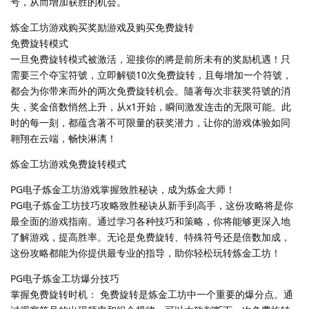
号，从而增加获胜的机会。
炼金工坊游戏购买奖励游戏及购买免费旋转
免费旋转模式
一旦免费旋转模式被激活，迎接你的將是前所未有的奖励机遇！只
需要三个夺宝符號，立即解锁10次免费旋转，且每增加一个符號，
都会为你带来而外的两次免费旋转机会。隨著每次非获奖符號的消
失，奖金倍数悄然上升，从x1开始，瞬间激发连击的无限可能。此
时的每一刻，都蕴含著不可限量的获奖潜力，让你的游戏体验如同
翱翔在云端，畅快淋漓！
炼金工坊游戏免费旋转模式
PG电子炼金工坊游戏掌握致胜秘诀，成为炼金大师！
PG电子炼金工坊技巧攻略致胜秘诀从新手到高手，这份攻略将是你
最全面的游戏指南。通过学习各种技巧和策略，你将能够更深入地
了解游戏，提高胜率。无论是免费旋转、特殊符号还是倍数加成，
这份攻略都能为你提供最专业的指导，助你轻松玩转炼金工坊！
PG电子炼金工坊爆分技巧
掌握免费旋转时机： 免费旋转是炼金工坊中一个重要的爆分点。通