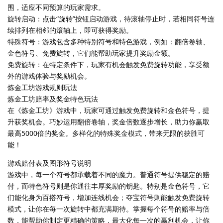
围，适应不同预算的玩家需求。
旋转启动：点击“旋转”按钮启动游戏，待滚轴停止时，若相同符号连
续排列在相邻的滚轴上，即可获得奖励。
特殊符号：游戏包含多种特别符号和特色游戏，例如：翻倍卷轴、
金色符号、免费旋转，它们能帮助玩家提升奖励金额。
免费旋转：在特定条件下，玩家有机会触发免费旋转功能，享受额
外的游戏体验与奖励机会。
炼金工坊游戏规则玩法
炼金工坊赔率及奖金特色玩法
在《炼金工坊》游戏中，玩家可通过触发免费旋转和金色符号，提
升获奖机会。巧妙运用翻倍卷轴，奖金倍数逐步增长，助力你赢取
最高5000倍的奖金。多样化的特殊奖金模式，带来无限的获胜可
能！
游戏赔付表及图形符号说明
游戏中，每一个符号都承载着不同的魔力。普通符号提供稳定的赔
付，而特色符号则是你通往丰厚奖励的钥匙。特别是金色符号，它
们能化身为百搭符号，增加连线机会；夺宝符号则能触发免费旋转
模式，让你在每一次旋转中都充满期待。掌握每个符号的赔率与倍
数，能帮助你制定更精确的策略，最大化每一次的赢利机会，让你