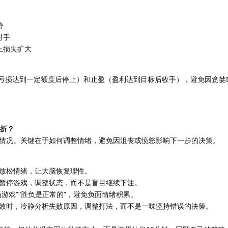
势
对手
止损失扩大
亏损达到一定额度后停止）和止盈（盈利达到目标后收手），避免因贪婪
挫折？
情况。关键在于如何调整情绪，避免因沮丧或愤怒影响下一步的决策。
放松情绪，让大脑恢复理性。
暂停游戏，调整状态，而不是盲目继续下注。
游戏”“胜负是正常的”，避免负面情绪积累。
效时，冷静分析失败原因，调整打法，而不是一味坚持错误的决策。