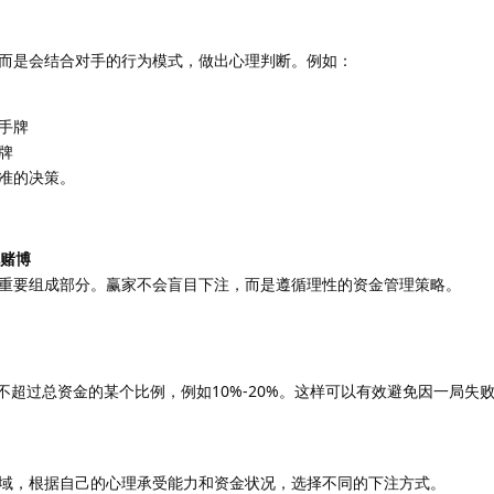
而是会结合对手的行为模式，做出心理判断。例如：
手牌
牌
准的决策。
化赌博
重要组成部分。赢家不会盲目下注，而是遵循理性的资金管理策略。
不超过总资金的某个比例，例如10%-20%。这样可以有效避免因一局失
域，根据自己的心理承受能力和资金状况，选择不同的下注方式。