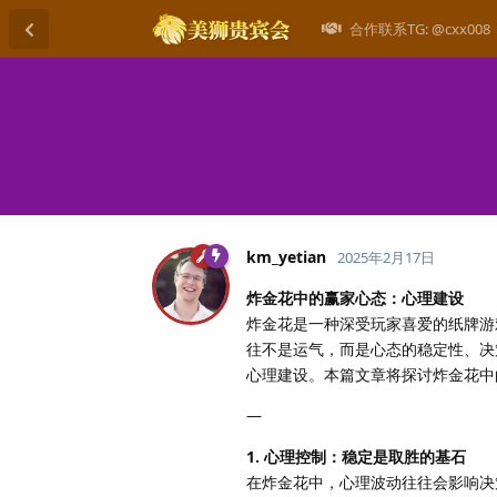
合作联系TG: @cxx008
km_yetian
2025年2月17日
炸金花中的赢家心态：心理建设
炸金花是一种深受玩家喜爱的纸牌游
往不是运气，而是心态的稳定性、决
心理建设。本篇文章将探讨炸金花中
—
1. 心理控制：稳定是取胜的基石
在炸金花中，心理波动往往会影响决