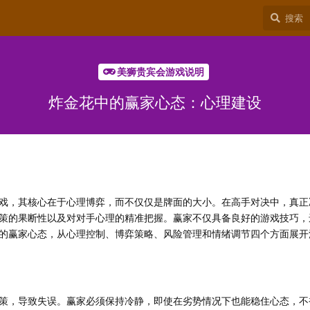
美狮贵宾会游戏说明
炸金花中的赢家心态：心理建设
戏，其核心在于心理博弈，而不仅仅是牌面的大小。在高手对决中，真正
策的果断性以及对对手心理的精准把握。赢家不仅具备良好的游戏技巧，
的赢家心态，从心理控制、博弈策略、风险管理和情绪调节四个方面展开
策，导致失误。赢家必须保持冷静，即使在劣势情况下也能稳住心态，不