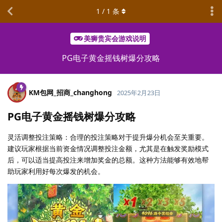
1
/
1
条
美狮贵宾会游戏说明
PG电子黄金摇钱树爆分攻略
KM包网_招商_changhong
2025年2月23日
PG电子黄金摇钱树爆分攻略
灵活调整投注策略：合理的投注策略对于提升爆分机会至关重要。
建议玩家根据当前资金情况调整投注金额，尤其是在触发奖励模式
后，可以适当提高投注来增加奖金的总额。这种方法能够有效地帮
助玩家利用好每次爆发的机会。