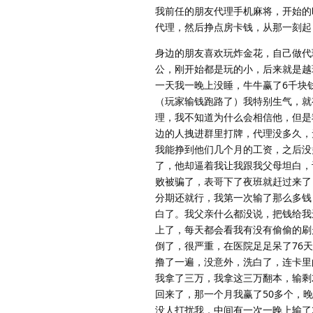
我前任的朋友代理手机麻将，开始的
代理，然后挣点房卡钱，从那一刻起
身边的朋友喜欢玩炸金花，自己做代
公，刚开始都是玩的小，后来就是越
一天我一晚上没睡，牛牛赢了6千块
（玩家输钱跑路了）我特别生气，就
理，我不知道为什么会相信他，但是
边的人拽进群里打牌，代理没多久，
我能挣到他们几个月的工资，之后没
了，他却逼着我让我跟我父母坦白，
败被骗了，表哥下了夜班就赶过来了
分期还就行，我第一次输了那么多钱
白了。我父亲什么都没说，把钱给我
上了，每天都会看我有没有偷偷的刷
倒了，很严重，在医院足足呆了76
撸了一遍，没意外，洗白了，连卡里
我拿了三万，我拿这三万翻本，输剩
回来了，那一个月我赢了50多个，
没人打扰我，中间有一次一晚上输了