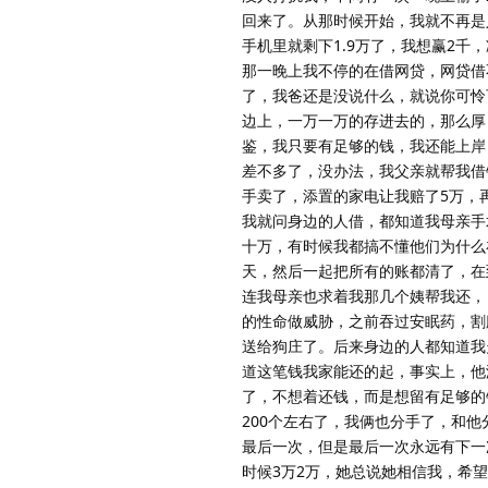
回来了。从那时候开始，我就不再是
手机里就剩下1.9万了，我想赢2千
那一晚上我不停的在借网贷，网贷借
了，我爸还是没说什么，就说你可怜
边上，一万一万的存进去的，那么厚
鉴，我只要有足够的钱，我还能上岸
差不多了，没办法，我父亲就帮我借
手卖了，添置的家电让我赔了5万，
我就问身边的人借，都知道我母亲手术
十万，有时候我都搞不懂他们为什么
天，然后一起把所有的账都清了，在
连我母亲也求着我那几个姨帮我还，
的性命做威胁，之前吞过安眠药，割
送给狗庄了。后来身边的人都知道我
道这笔钱我家能还的起，事实上，他
了，不想着还钱，而是想留有足够的
200个左右了，我俩也分手了，和
最后一次，但是最后一次永远有下一
时候3万2万，她总说她相信我，希