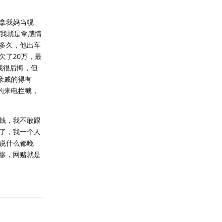
拿我妈当幌
实我就是拿感情
多久，他出车
欠了20万，最
我很后悔，但
亲戚的得有
的来电拦截，
钱，我不敢跟
了，我一个人
说什么都晚
惨，网赌就是
回复