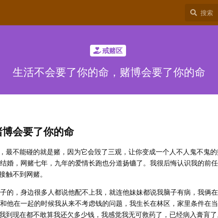
戒赌区
生活不会要了你的命，赌博会要了你的命
赌博会要了你的命
，最不能碰的就是赌，因为它会毁了三观，让你变成一个人不人鬼不鬼的赌
有结婚，网赌七年，九年的爱情长跑也分道扬镳了。我很后悔认识我的前
接触不到网赌。
孩子的，身边很多人都说他配不上我，就连他妹妹都说我脑子有病，我俩
是和他在一起的时候我从来不考虑钱的问题，我生长在林区，家里条件在
吧，我到现在都不敢算我还欠多少钱，我感觉我无可救药了，已经病入膏肓了