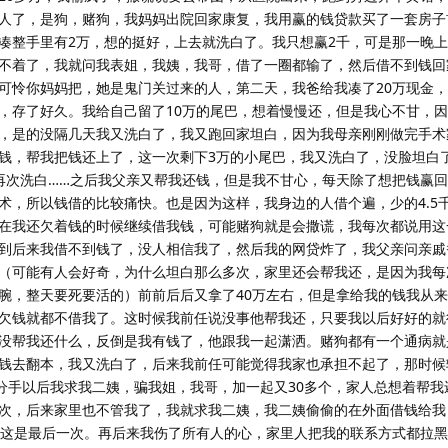
人了，是狗，赌狗，我妈妈出院回家康复，我用赢的钱贷款买了一套房子
，凑整手里有2万，想的挺好，上去就洗白了。我只想赢2千，可是那一晚上
不着了，我就问我表姐，我姨，我哥，借了一圈都输了，然后借不到钱回
可怜你妈妈把，她是鬼门关过来的人，第二天，我爸给我凑了20万现金，
，存了好久。我给自己留了10万的尾巴，想着慢慢还，但是我心不甘，
，是的没隔几天我又洗白了，我又跑回家坦白，因为我母亲刚刚做完手术
钱，帮我把钱还上了，这一次剩下3万的小尾巴，我又洗白了，没脸坦白
再次洗白……之后我父亲又帮我还钱，但是我不甘心，每天除了想把钱赢
，所以钱借的比较痛快。也是因为这样，我身边的人借个遍，少的4.5千
在我还欠着钱的时候继续借我钱，可能赌狗就是会撒谎，我每次都说用这
到后来我借不到钱了，没人相信我了，然后我的网贷炸了，我父亲问亲戚
（可能有人会好奇，为什么坦白那么多次，家里还会帮我还，是因为我每
腕，整天要死要活的）前前后后又拿了40万左右，但是拿给我的钱我从
欠钱就都不借我了。这时候我前任说没事他帮我还，只要我以后好好的就
没帮我还什么，反倒是我有钱了，他跟我一起潇洒。赌狗都有一个通病就
钱去翻本，我又洗白了，后来我前任可能觉得我家也承担不起了，那时候
他分手以后我求我二姨，骗我姐，我哥，加一起又30多个，家人总想着帮我
次，后来家里也不管我了，我就求我二姨，我二姨偷偷的在外面借钱给我
望这是最后一次。再后来我伤了所有人的心，家里人把我的联系方式都拉