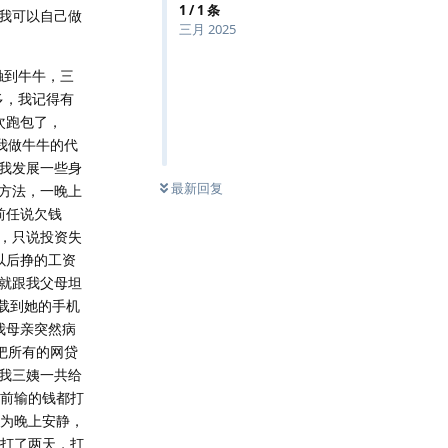
1
/
1
条
我可以自己做
三月 2025
触到牛牛，三
多，我记得有
次跑包了，
我做牛牛的代
我发展一些身
最新回复
方法，一晚上
前任说欠钱
，只说投资失
以后挣的工资
就跟我父母坦
载到她的手机
我母亲突然病
把所有的网贷
我三姨一共给
之前输的钱都打
因为晚上安静，
，打了两天，打