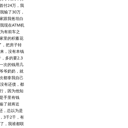
首付24万，我
我输了30万，
家跟我爸坦白
我现在ATM机
因为有前车之
家里的积蓄花
了，把房子转
回来，没有本钱
，多的要2.3
一次的钱用几
爷爷奶奶，就
次都拿我自己
来没有还债，都
行，因为他知
是手里有钱
输了就将近
还，总以为是
，3千2千，有
黑了，我谁都联