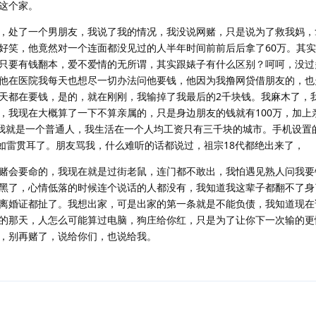
这个家。
，处了一个男朋友，我说了我的情况，我没说网赌，只是说为了救我妈，
好笑，他竟然对一个连面都没见过的人半年时间前前后后拿了60万。其
只要有钱翻本，爱不爱情的无所谓，其实跟婊子有什么区别？呵呵，没过
他在医院我每天也想尽一切办法问他要钱，他因为我撸网贷借朋友的，也
天都在要钱，是的，就在刚刚，我输掉了我最后的2千块钱。我麻木了，
，我现在大概算了一下不算亲属的，只是身边朋友的钱就有100万，加上
？我就是一个普通人，我生活在一个人均工资只有三千块的城市。手机设置
如雷贯耳了。朋友骂我，什么难听的话都说过，祖宗18代都绝出来了，
赌会要命的，我现在就是过街老鼠，连门都不敢出，我怕遇见熟人问我要
黑了，心情低落的时候连个说话的人都没有，我知道我这辈子都翻不了身
离婚证都扯了。我想出家，可是出家的第一条就是不能负债，我知道现在
的那天，人怎么可能算过电脑，狗庄给你红，只是为了让你下一次输的更
，别再赌了，说给你们，也说给我。