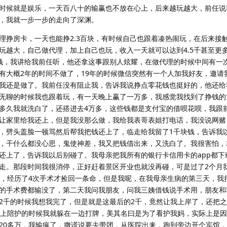
时候就是娱乐，一天百八十的输赢也不放在心上，后来越玩越大，前任说
，我就一步一步的走向了深渊。
理挣房卡，一天也能挣2.3百块，有时候自己也跟着凑热闹玩，在后来接
玩越大，自己做代理，加上自己也玩，收入一天就可以达到4.5千甚至更
钱，我讲给我前任听，他还拿这事跟别人炫耀，在做代理的时候中间有一
有大概2年的时间不做了，19年的时候微信突然有一个人加我好友，邀请
我还是做了。我前任没有阻止我，告诉我说挣点零花钱也挺好的，他还给
无聊的时候我也跟着玩，有一天晚上赢了一万多，我感觉我找到了挣钱的
多久我就洗白了，还搭进去4万多，这些钱都是支付宝的借呗花呗，我跟
让家里给我还上，但是我没那么做，我给我表哥表姐打电话，我没说网赌
，劈头盖脸一顿骂然后帮我把钱还上了，临走给我留了1千块钱，告诉我
，干什么都没心思，鬼使神差，我又把钱借出来，又洗白了。我很害怕，
还上了，告诉我以后别碰了。我母亲把我所有的银行卡信用卡的app都下
走。那段时间我很消停，正好赶着景区开业也就没再碰，可是过了2个月
天，经历了4次手术才捡回一条命，但是我呢，在我母亲生病的第三天，我
的手术费都输没了，第二天我问我朋友，问我三姨借钱说手术用，朋友和
2千的时候我想我完了，但是就是这最后的2千，竟然让我上岸了，还把
晚上陪护的时候我就躲在一边打牌，美其名曰是为了看护我妈，实际上是
20多万，我输疯了，撒谎说要去带团，从医院出来，跑到旁边开个宾馆