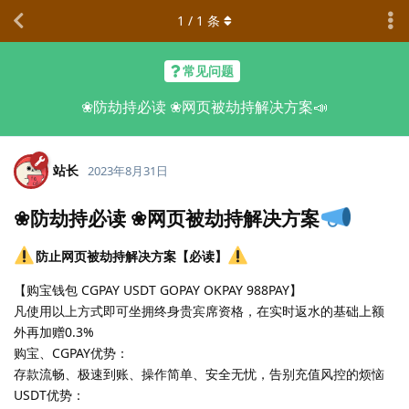
1
/
1
条
常见问题
❀防劫持必读 ❀网页被劫持解决方案📣
站长
2023年8月31日
❀防劫持必读 ❀网页被劫持解决方案
防止网页被劫持解决方案【必读】
【购宝钱包 CGPAY USDT GOPAY OKPAY 988PAY】
凡使用以上方式即可坐拥终身贵宾席资格，在实时返水的基础上额
外再加赠0.3%
购宝、CGPAY优势：
存款流畅、极速到账、操作简单、安全无忧，告别充值风控的烦恼
USDT优势：