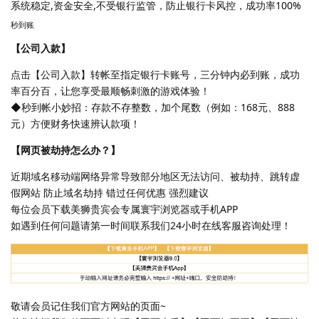
系统稳定,资金安全,不受银行监管，防止银行卡风控，成功率100%
秒到账
【公司入款】
点击【公司入款】转帐至指定银行卡账号，三分钟内必到账，成功
率百分百，让您享受最顺畅刺激的游戏体验！
◆秒到帐小妙招：存款不存整数，加个尾数（例如：168元、888
元）方便财务快速辨认款项！
【网页被劫持怎么办？】
近期域名移动端网络异常导致部分地区无法访问、被劫持、跳转虚
假网站 防止域名劫持 错过任何优惠 强烈建议
每位会员下载美狮贵宾会专属寰宇浏览器或手机APP
如遇到任何问题请第一时间联系我们24小时在线客服咨询处理！
敬请会员记住我们官方网站的页面~