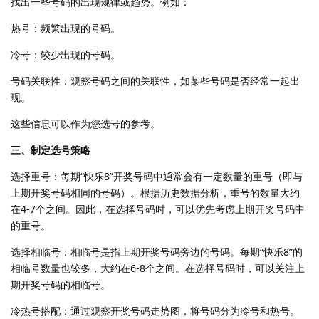
找出一些号码的出现规律或趋势。例如：
热号：频繁出现的号码。
冷号：较少出现的号码。
号码关联性：观察号码之间的关联性，如某些号码是否经常一起出
现。
这些信息可以作为您选号的参考。
三、制定选号策略
选择重号：每期“快乐8”开奖号码中通常会有一定数量的重号（即与
上期开奖号码相同的号码）。根据历史数据分析，重号的数量大约
在4-7个之间。因此，在选择号码时，可以优先考虑上期开奖号码中
的重号。
选择相临号：相临号是指上期开奖号码旁边的号码。每期“快乐8”的
相临号数量也较多，大约在6-8个之间。在选择号码时，可以关注上
期开奖号码的相临号。
冷热号搭配：通过观察开奖号码走势图，将号码分为冷号和热号。