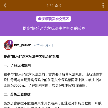
1
/
1
条
美狮贵宾会交流区
提高“快乐8”选六玩法中奖机会的策略
km_yetian
2025年3月7日
提高“快乐8”选六玩法中奖机会的策略
一、了解玩法规则
在参与“快乐8”选六玩法之前，首先要了解其玩法规则。该玩法要求
投注号码与当期开奖号码中的任意六个号码相同即中奖，单注中奖
金额为3000元。了解规则有助于您更好地制定投注策略。
二、分析历史数据
虽然历史数据不能预测未来开奖结果，但通过分析历史数据，可以