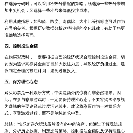
在选择号码时，可以采用冷热号搭配的策略，既选择一些热号来增
加中奖机会，又选择一些冷号来降低投注成本。
利用其他指标：如和值、跨度、奇偶比、大小比等指标也可以作为
选号的参考。根据历史数据分析这些指标的变化规律，有助于您更
准确地选择号码。
四、控制投注金额
在购买彩票时，一定要根据自己的经济状况合理控制投注金额。切
勿因为追求高额奖金而盲目加大投注力度，导致经济负担过重。建
议制定合理的投注计划，避免过度投入。
五、保持理性心态
购买彩票是一种娱乐方式，中奖是额外的惊喜而非必然结果。因
此，在参与彩票游戏时，一定要保持理性心态，不要将购买彩票视
为赚钱的主要途径或过度沉迷其中。建议将彩票作为一种娱乐方
式，享受游戏过程，而不是单纯追求中奖。
总结：“快乐8”选六玩法虽然没有必中的诀窍，但通过了解玩法规
则、分析历史数据、制定选号策略、控制投注金额以及保持理性心