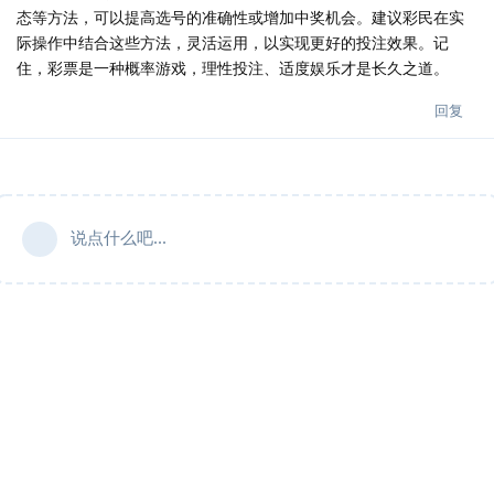
态等方法，可以提高选号的准确性或增加中奖机会。建议彩民在实
际操作中结合这些方法，灵活运用，以实现更好的投注效果。记
住，彩票是一种概率游戏，理性投注、适度娱乐才是长久之道。
回复
说点什么吧...