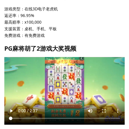
游戏类型：在线3D电子老虎机
返还率：96.95%
最高赔率：x100,000
支援装置：桌机、手机、平板
免费游戏：有免费游戏
PG麻将胡了2游戏大奖视频