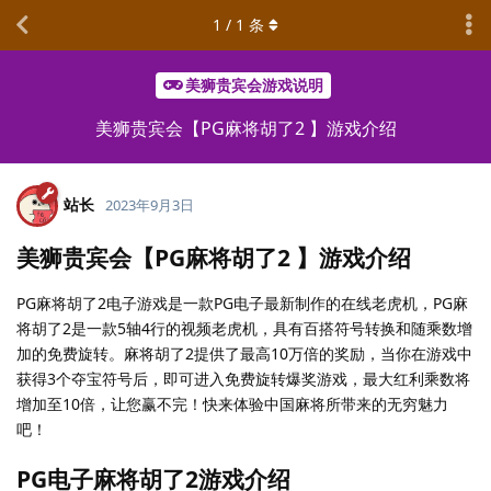
1
/
1
条
美狮贵宾会游戏说明
美狮贵宾会【PG麻将胡了2 】游戏介绍
站长
2023年9月3日
美狮贵宾会【PG麻将胡了2 】游戏介绍
PG麻将胡了2电子游戏是一款PG电子最新制作的在线老虎机，PG麻
将胡了2是一款5轴4行的视频老虎机，具有百搭符号转换和随乘数增
加的免费旋转。麻将胡了2提供了最高10万倍的奖励，当你在游戏中
获得3个夺宝符号后，即可进入免费旋转爆奖游戏，最大红利乘数将
增加至10倍，让您赢不完！快来体验中国麻将所带来的无穷魅力
吧！
PG电子麻将胡了2游戏介绍