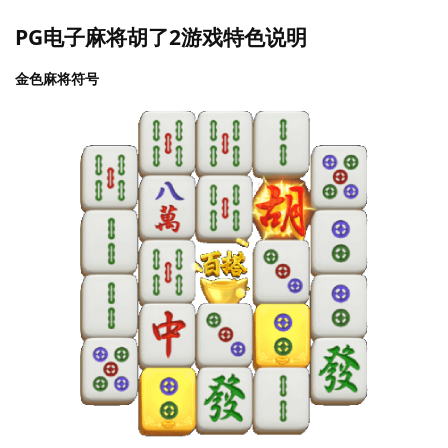
PG电子麻将胡了2游戏特色说明
金色麻将符号