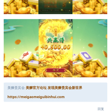
美狮贵宾会
美狮官方论坛 发现美狮贵宾会新世界
https://meigaomeiguibinhui.com
回复