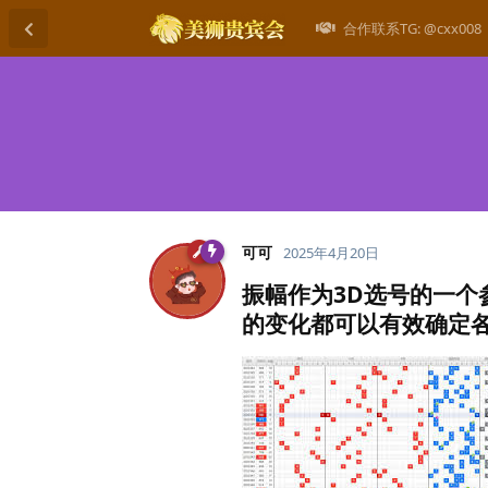
合作联系TG: @cxx008
可可
2025年4月20日
振幅作为3D选号的一
的变化都可以有效确定