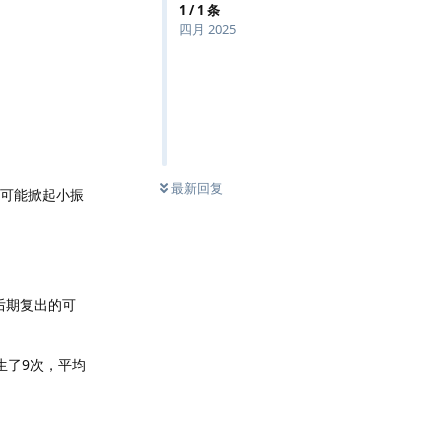
1
/
1
条
四月 2025
最新回复
有可能掀起小振
后期复出的可
生了9次，平均
回复