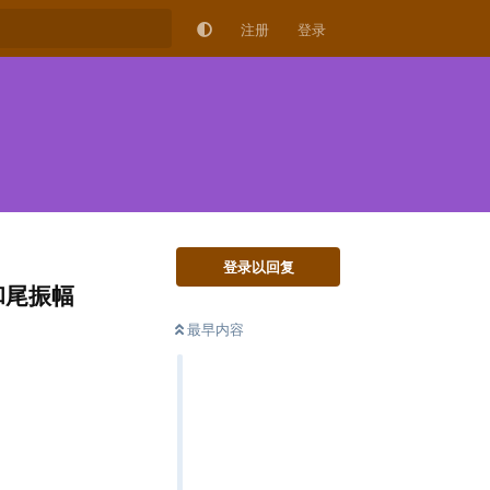
注册
登录
登录以回复
和尾振幅
最早内容