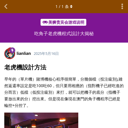
1
/
1
条
美狮贵宾会游戏说明
吃角子老虎機程式設計大揭秘
lianlian
2025年5月16日
老虎機設計方法
早年的（單片機）賭博機核心程序很簡單，分幾個檔（投注級別),雖
然返還率設定是吃100吐60，但只要用相應的（指對機子已經吃進的
分而言）低檔（低投注級別）來打，就可以把機子的底分（指機子
要放出來的分）挖出來。但是現在像現在澳門的角子機程序已經是
輪控+分控了。