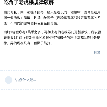
吃角子老虎機規律破解
由此可見，同一種機子的每一輪只是在以同一種規律（因為是在用
同一個函數）循環，只是由於種子（理論返還率和設定返還率的差
值）不同而調整每個特色彩金的分值。
由於1輪程序有1萬手之多，再加上有的老機器的更新很快，所以很
難掌握到1個（特別是新的和很少打的)機子的運行或者說吃吐分規
律。弄的現在只有一種機子能打。
回复
说点什么吧...