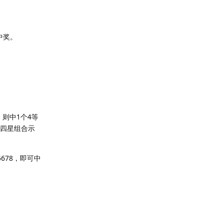
中奖。
则中1个4等
：四星组合示
5678，即可中