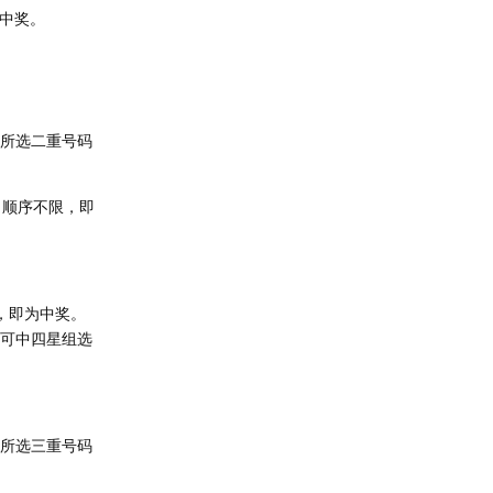
为中奖。
且所选二重号码
，顺序不限，即
，即为中奖。
即可中四星组选
且所选三重号码