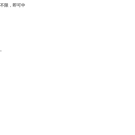
序不限，即可中
奖。