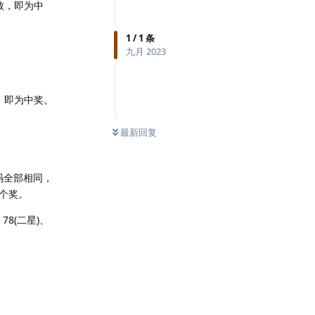
致，即为中
1
/
1
条
九月 2023
，即为中奖。
最新回复
码全部相同，
5个奖。
78(二星)、