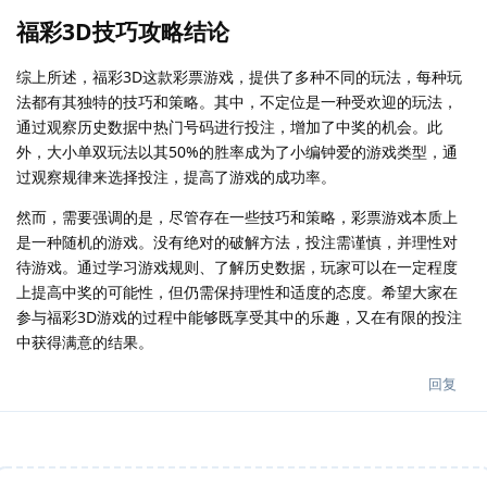
福彩3D技巧攻略结论
综上所述，福彩3D这款彩票游戏，提供了多种不同的玩法，每种玩
法都有其独特的技巧和策略。其中，不定位是一种受欢迎的玩法，
通过观察历史数据中热门号码进行投注，增加了中奖的机会。此
外，大小单双玩法以其50%的胜率成为了小编钟爱的游戏类型，通
过观察规律来选择投注，提高了游戏的成功率。
然而，需要强调的是，尽管存在一些技巧和策略，彩票游戏本质上
是一种随机的游戏。没有绝对的破解方法，投注需谨慎，并理性对
待游戏。通过学习游戏规则、了解历史数据，玩家可以在一定程度
上提高中奖的可能性，但仍需保持理性和适度的态度。希望大家在
参与福彩3D游戏的过程中能够既享受其中的乐趣，又在有限的投注
中获得满意的结果。
回复