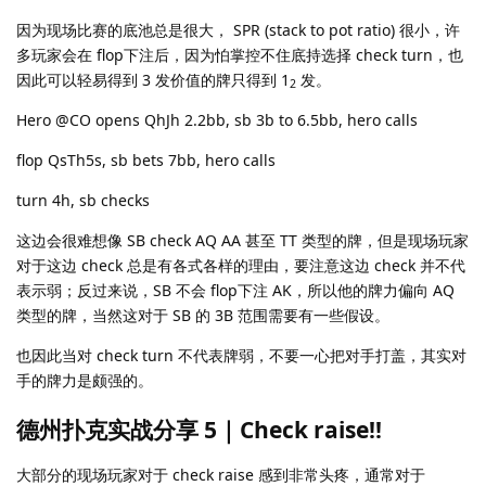
因为现场比赛的底池总是很大， SPR (stack to pot ratio) 很小，许
多玩家会在 flop下注后，因为怕掌控不住底持选择 check turn，也
因此可以轻易得到 3 发价值的牌只得到 1
发。
2
Hero @CO opens QhJh 2.2bb, sb 3b to 6.5bb, hero calls
flop QsTh5s, sb bets 7bb, hero calls
turn 4h, sb checks
这边会很难想像 SB check AQ AA 甚至 TT 类型的牌，但是现场玩家
对于这边 check 总是有各式各样的理由，要注意这边 check 并不代
表示弱；反过来说，SB 不会 flop下注 AK，所以他的牌力偏向 AQ
类型的牌，当然这对于 SB 的 3B 范围需要有一些假设。
也因此当对 check turn 不代表牌弱，不要一心把对手打盖，其实对
手的牌力是颇强的。
德州扑克实战分享 5｜Check raise!!
大部分的现场玩家对于 check raise 感到非常头疼，通常对于