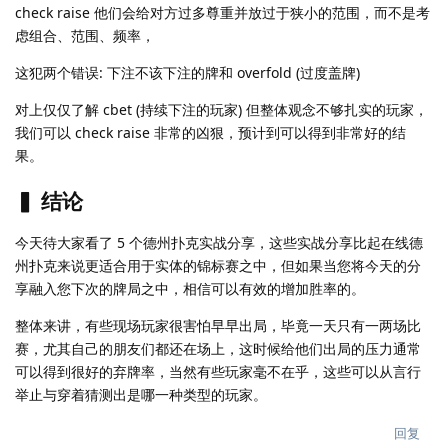
check raise 他们会给对方过多尊重并放过于狭小的范围，而不是考
虑组合、范围、频率，
这犯两个错误: 下注不该下注的牌和 overfold (过度盖牌)
对上仅仅了解 cbet (持续下注的玩家) 但整体观念不够扎实的玩家，
我们可以 check raise 非常的凶狠，预计到可以得到非常好的结
果。
▍ 结论
今天待大家看了 5 个德州扑克实战分享，这些实战分享比起在线德
州扑克来说更适合用于实体的锦标赛之中，但如果当您将今天的分
享融入您下次的牌局之中，相信可以有效的增加胜率的。
整体来讲，有些现场玩家很害怕早早出局，毕竟一天只有一两场比
赛，尤其自己的朋友们都还在场上，这时候给他们出局的压力通常
可以得到很好的弃牌率，当然有些玩家毫不在乎，这些可以从言行
举止与穿着猜测出是哪一种类型的玩家。
回复