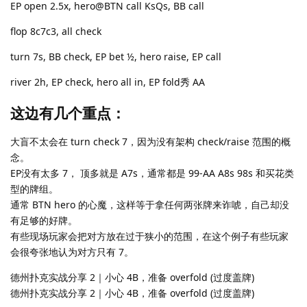
EP open 2.5x, hero@BTN call KsQs, BB call
flop 8c7c3, all check
turn 7s, BB check, EP bet ½, hero raise, EP call
river 2h, EP check, hero all in, EP fold秀 AA
这边有几个重点：
大盲不太会在 turn check 7，因为没有架构 check/raise 范围的概
念。
EP没有太多 7， 顶多就是 A7s，通常都是 99-AA A8s 98s 和买花类
型的牌组。
通常 BTN hero 的心魔，这样等于拿任何两张牌来诈唬，自己却没
有足够的好牌。
有些现场玩家会把对方放在过于狭小的范围，在这个例子有些玩家
会很夸张地认为对方只有 7。
德州扑克实战分享 2｜小心 4B，准备 overfold (过度盖牌)
德州扑克实战分享 2｜小心 4B，准备 overfold (过度盖牌)