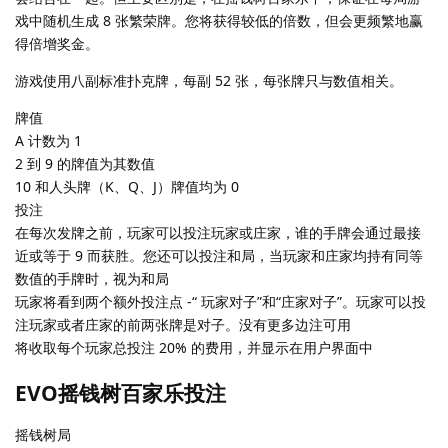
戏中随机生成 8 张繁荣牌。您将获得较低的倍数，但会更频繁地赢
得倍增奖金。
游戏使用八副标准扑克牌，每副 52 张，每张牌只与数值相关。
牌值
A 计数为 1
2 到 9 的牌值为其数值
10 和人头牌（K、Q、J）牌值均为 0
投注
在每次发牌之前，玩家可以投注玩家或庄家，谁的手牌会通过最接
近或等于 9 而获胜。您还可以投注和局，当玩家和庄家均持有同等
数值的手牌时，视为和局
玩家将看到两个额外投注点 -“ 玩家对子”和“庄家对子”。玩家可以投
注玩家或者庄家的前两张牌是对子。没有更多边注可用
将收取每个玩家总投注 20% 的费用，并显示在用户界面中
EVO摇钱树百家乐投注
摇钱树局