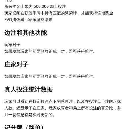
所有奖金上限为 500,000 加上投注
玩家必须在获胜手牌中持有匹配的繁荣牌，才能获得倍增奖金
EVO摇钱树百家乐游戏结果
边注和其他功能
玩家对子
如果发给玩家的前两张牌组成一对，即可获得赔付。
庄家对子
如果发给庄家的前两张牌组成一对，即可获得赔付。
真人投注统计数据
玩家可以看到在特定投注点下的总赌注，以及在投注点下注的玩家
人数。还显示了在庄家、玩家或两者和局上所有投注的百分比，并
且一切信息都是实时更新的。
记分牌（路单）