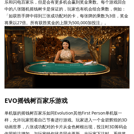
乐和闪电百家乐，但是会有更多机会赢到奖金乘数。每个游戏回合
中的八张随机摇钱树卡是保证的，玩家也有机会组合乘数，例如：
「如获胜手牌中得到三张成功配对的卡，每张牌的乘数为3倍，奖金
将乘以27倍。所有获胜奖金的上限为500,000加投注」。
EVO摇钱树百家乐游戏
单机版的摇钱树百家乐如同Evolution其他First Person单机版一
样，允许玩家照着自己节奏进行游戏。玩家进入一个金碧辉煌的3D
动画世界，八张成功配对的卡片从金色树根出现，投注时3D筹码会
依照投注增加，与玩家钱包状态同步更新。当玩家下注时，系统将