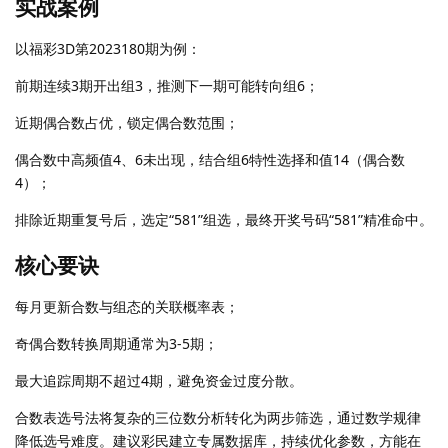
实战案例
以福彩3D第2023180期为例：
前期连续3期开出组3，推测下一期可能转向组6；
近期偶合数占优，锁定偶合数范围；
偶合数中高频值4、6未出现，结合组6特性选择和值14（偶合数
4）；
排除近期重复号后，选定“581”组选，最终开奖号码“581”精准命中。
核心要诀
每月更新合数与组态的关联概率表；
奇偶合数转换周期通常为3-5期；
最大追踪周期不超过4期，避免资金过度分散。
合数表选号法将复杂的三位数分析转化为两步筛选，通过数学规律
降低选号难度。建议彩民建立专属数据库，持续优化参数，方能在