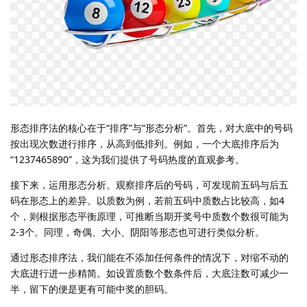
形态排序法的核心在于“排序”与“形态分析”。首先，对大底中的号码
按出现次数进行排序，从高到低排列。例如，一个大底排序后为
“1237465890”，这为我们提供了号码热度的直观参考。
接下来，运用形态分析。观察排序后的号码，可发现前五码与后五
码在形态上的差异。以质数为例，若前五码中质数占比较高，如4
个，则根据形态平衡原理，可推断当期开奖号中质数个数很可能为
2-3个。同理，奇偶、大小、阴阳等形态也可进行类似分析。
通过形态排序法，我们能在不添加任何条件的情况下，对缩不动的
大底进行进一步精简。如设置质数个数条件后，大底注数可减少一
半，留下的便是更有可能中奖的胆码。