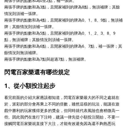
兩張手牌的點數和為0至2點，補一張牌。
兩張手牌的點數和為3點，且閒家補到的牌為8點，無須補牌；其餘
情況則須補一張牌。
兩張手牌的點數和為4點，且閒家補到的牌為0、1、8、9點，無須補
牌；其餘情況則須補一張牌。
兩張手牌的點數和為5點，且閒家補到的牌為0、1、2、3、8、9
點，無須補牌；其餘情況則須補一張牌。
兩張手牌的點數和為6點，且閒家補到的牌為6、7點，補一張牌；其
餘情況則無須補牌。
兩張手牌的點數和為7點與超過7點，無須補牌。
閃電百家樂還有哪些規定
1、從小額投注起步
看完前面的介紹大家應該都知道，閃電百家樂最大的不同之處就在
於，派彩的部分會再乘上不同的倍數，雖然這樣的玩法，能讓在遊
戲中勝利的玩家獲得更多的獎金，但同時就代表風險也會稍微高一
些。因此我們在進行下注時，建議一律先從小額投注開始，不要一
接觸閃電百家樂就直接下大注，才能有效避免因為還不夠熟悉玩