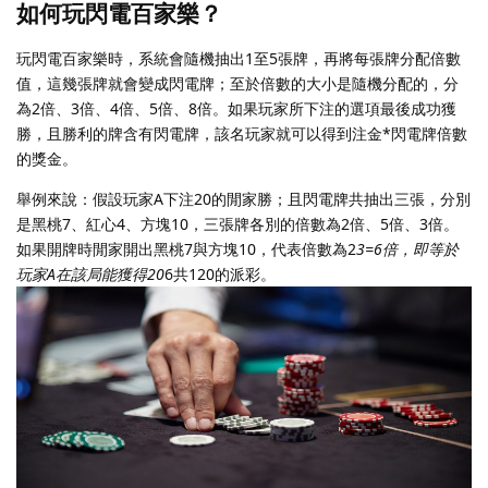
如何玩閃電百家樂？
玩閃電百家樂時，系統會隨機抽出1至5張牌，再將每張牌分配倍數
值，這幾張牌就會變成閃電牌；至於倍數的大小是隨機分配的，分
為2倍、3倍、4倍、5倍、8倍。如果玩家所下注的選項最後成功獲
勝，且勝利的牌含有閃電牌，該名玩家就可以得到注金*閃電牌倍數
的獎金。
舉例來說：假設玩家A下注20的閒家勝；且閃電牌共抽出三張，分別
是黑桃7、紅心4、方塊10，三張牌各別的倍數為2倍、5倍、3倍。
如果開牌時閒家開出黑桃7與方塊10，代表倍數為2
3=6倍，即等於
玩家A在該局能獲得20
6共120的派彩。