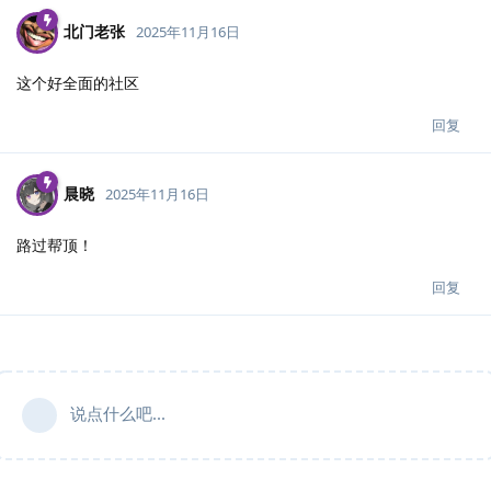
北门老张
2025年11月16日
这个好全面的社区
回复
晨晓
2025年11月16日
路过帮顶！
回复
说点什么吧...