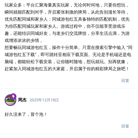
玩家众多：平台汇聚海量真实玩家，无论何时何地，只要你想玩，
瞬间就能匹配到对手，开启紧张刺激的牌局，从此告别漫长等待 。
优先匹配同城和家乡人：同城游包红五具备独特的匹配机制，优先
为你匹配同城玩家和家乡人。游戏过程中，你不仅能享受游戏乐
趣，还能结识同城好友，与老乡们交流牌技，分享生活点滴，为游
戏增添浓浓的乡情 。
想要畅玩同城游包红五，操作十分简单。只需在搜索引擎中输入 “同
城游包红五下载”，即可跳转至相应下载页面。无论是手机端还是电
脑端，都能轻松下载安装，让你随时随地，想玩就玩。别再犹豫，
赶紧加入同城游包红五的大家庭，开启属于你的精彩牌局之旅吧！
回复
周杰
2025年12月18日
好久没来了，冒个泡！
回复