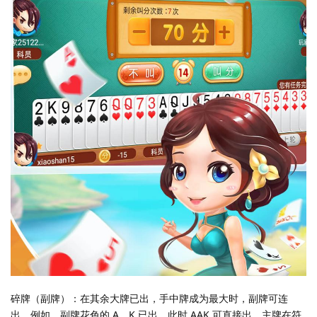
碎牌（副牌）：在其余大牌已出，手中牌成为最大时，副牌可连
出。例如，副牌花色的 A、K 已出，此时 AAK 可直接出。主牌在符