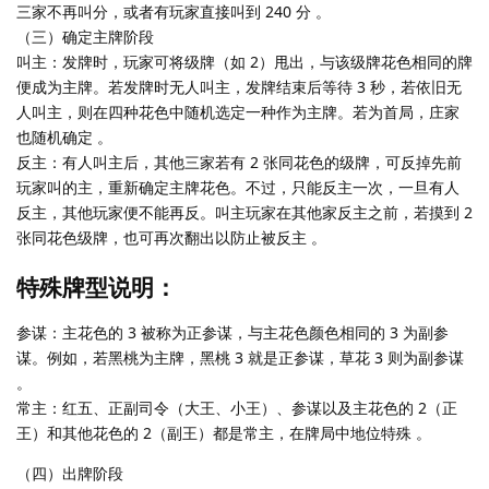
三家不再叫分，或者有玩家直接叫到 240 分 。
（三）确定主牌阶段
叫主：发牌时，玩家可将级牌（如 2）甩出，与该级牌花色相同的牌
便成为主牌。若发牌时无人叫主，发牌结束后等待 3 秒，若依旧无
人叫主，则在四种花色中随机选定一种作为主牌。若为首局，庄家
也随机确定 。
反主：有人叫主后，其他三家若有 2 张同花色的级牌，可反掉先前
玩家叫的主，重新确定主牌花色。不过，只能反主一次，一旦有人
反主，其他玩家便不能再反。叫主玩家在其他家反主之前，若摸到 2
张同花色级牌，也可再次翻出以防止被反主 。
特殊牌型说明：
参谋：主花色的 3 被称为正参谋，与主花色颜色相同的 3 为副参
谋。例如，若黑桃为主牌，黑桃 3 就是正参谋，草花 3 则为副参谋
。
常主：红五、正副司令（大王、小王）、参谋以及主花色的 2（正
王）和其他花色的 2（副王）都是常主，在牌局中地位特殊 。
（四）出牌阶段