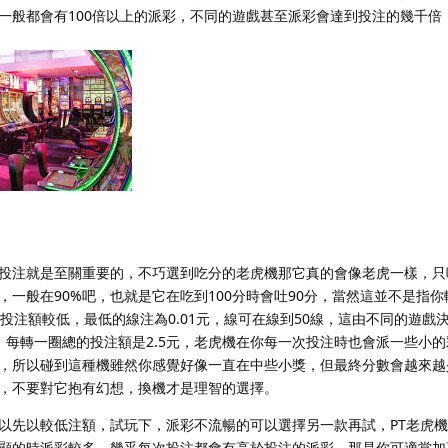
一般都會有100倍以上的派彩，不同的遊戲甚至派彩會達到投注的幾千倍
投注就是至關重要的，不巧選到吃分的老虎機那它真的會像老虎一樣，只
一般在90%吧，也就是它在吃到100分時會吐90分，當然這並不是指你輸
投注額較低，最低的線注為0.01元，線可在線到50線，這由不同的遊戲
話，每轉一圈總的投注額是2.5元，老虎機在你每一次投注時也會派一些小
，所以碰到這種機雖然你感覺好像一直在中些小獎，但最終分數會越來越
，不要對它抱有幻想，換機才是理智的選擇。
以先以較低注額，試玩下，派彩不流暢的可以選擇另一款再試，PT老虎
顯的時派彩較多，幾乎每次投注都會有高於投注的派彩，那是你可適當加