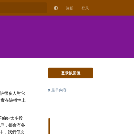
注册
登录
登录以回复
最早内容
也許很多人對它
確實在隨機性上
不偏好太多投
客戶，都會有各
中，我們每次