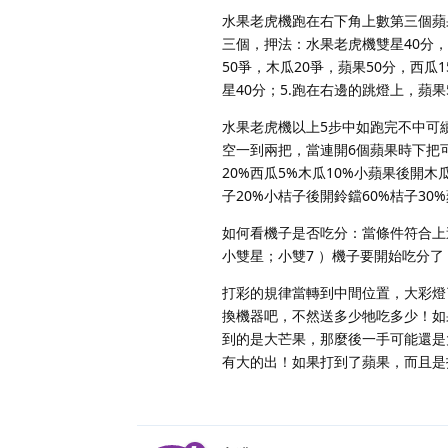
水果老虎機跑在右下角上數第三個蘋果
三個，押法：水果老虎機雙星40分，
50爭，木瓜20爭，蘋果50分，西瓜
星40分；5.跑在右邊的跳燈上，蘋果5
水果老虎機以上5步中如跑完不中可
空一到兩把，當連開6個蘋果時下把可
20%西瓜5%木瓜10%小蘋果後開木瓜
子20%小桔子後開鈴鐺60%桔子30
如何看機子是否吃分：當條件符合上
小雙星；小雙7 ）機子要開始吃分
打彩的規律當轉到中間位置，大彩燈
換機器吧，不然送多少牠吃多少！如
到的是大芒果，那麼後一手可能還是
有大的出！如果打到了蘋果，而且是打