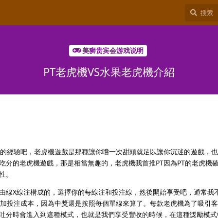
美狮贵宾会游戏说明
PT老虎機VS水果老虎機介紹
戲的經驗吧，老虎機遊戲是那種讓你嚐一次甜頭就足以讓你沉迷的遊戲，
吃分的老虎機遊戲，那是相當無趣的，老虎機我首推PT因為PT的老虎機
性。
由線X線注構成的，選擇你的每線注和投注線，然後開始享受吧，通常我
曾加投注成本，因為中獎還是按照每個單線來算了。每款老虎機為了吸引
吐分時會進入到這種模式，也就是我們享受豐收的時候，在這種獎勵模式