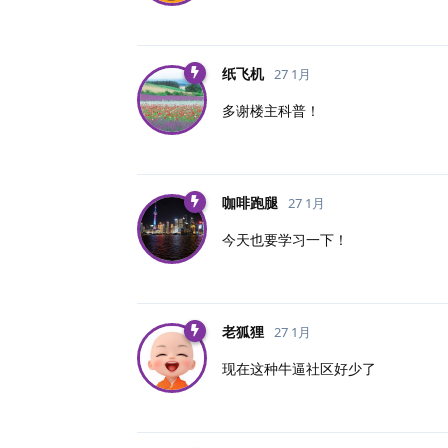
纸飞机
27 1月
多谢楼主科普！
咖啡跑腿
27 1月
今天也要学习一下！
老狐狸
27 1月
现在这种牛逼社区好少了