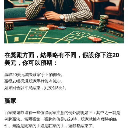
在獎勵方面，結果略有不同，假設你下注20
美元，你可以預期：
贏取20美元減去莊家手上的佣金。
贏得20美元且玩家手牌沒有減少。
如果回合以平局結束，則支付8比1。
贏家
百家樂遊戲還有一些值得玩家注意的例外說明如下：其中之一就是
例牌贏法。當兩張第一張牌的值是8或9時，玩家就擁有獲勝的條
件。無論是閒家的手還是莊家的手，遊戲都結束了。