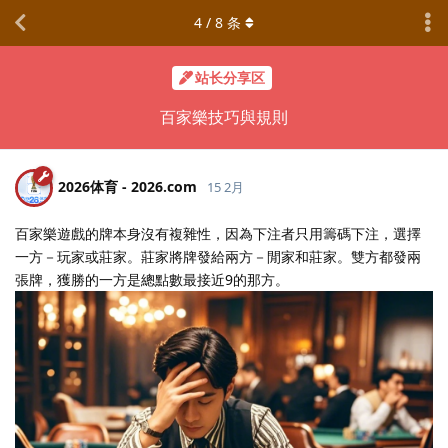
4
/
8
条
站长分享区
百家樂技巧與規則
2026体育 - 2026.​com
15 2月
百家樂遊戲的牌本身沒有複雜性，因為下注者只用籌碼下注，選擇
一方－玩家或莊家。莊家將牌發給兩方－閒家和莊家。雙方都發兩
張牌，獲勝的一方是總點數最接近9的那方。