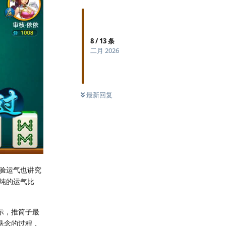
8
/
13
条
二月 2026
最新回复
验运气也讲究
纯的运气比
示，推筒子最
悬念的过程，