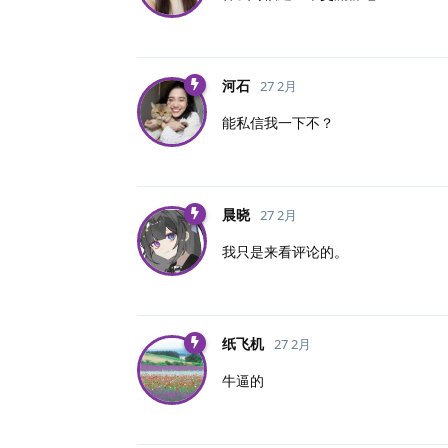
河石
27 2月
能私信我一下不？
晨晓
27 2月
我只是来看评论的。
纸飞机
27 2月
牛逼的