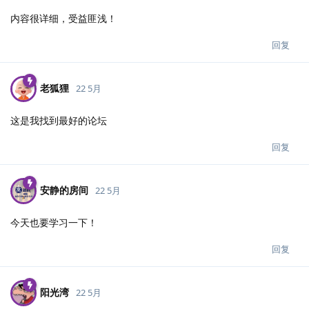
内容很详细，受益匪浅！
回复
老狐狸
22 5月
这是我找到最好的论坛
回复
安静的房间
22 5月
今天也要学习一下！
回复
阳光湾
22 5月