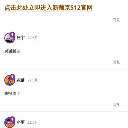
点击此处立即进入新葡京512官网
回复
汪宇
22 5月
感谢版主
回复
灰猫
22 5月
来报道了
回复
小雨
22 5月