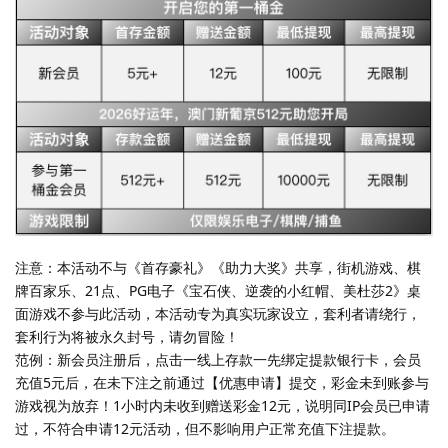
注意：本活动不与《首存豪礼》《助力大奖》共享，街机游戏、棋
牌百家乐、21点、PG电子《宝石侠、逆袭的小红帽、美杜莎2》桌
面游戏不参与此活动，本活动专为真实玩家设立，套利者请绕行，
套利行为将被永久封号，请勿冒险！
范例：新会员注册后，点击一线上存款一先绑定提款银行卡，会员
充值5元后，在未下注之前通过【优惠申请】提交，彩金未到账参与
游戏视为放弃！1小时内未收到赠送彩金12元，说明同IP会员已申请
过，不符合申请12元活动，但不影响用户正常充值下注提款。