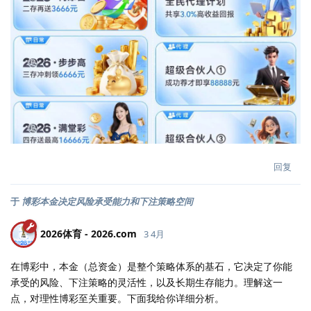
回复
于
博彩本金决定风险承受能力和下注策略空间
2026体育 - 2026.​com
3 4月
在博彩中，本金（总资金）是整个策略体系的基石，它决定了你能
承受的风险、下注策略的灵活性，以及长期生存能力。理解这一
点，对理性博彩至关重要。下面我给你详细分析。