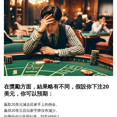
在獎勵方面，結果略有不同，假設你下注20
美元，你可以預期：
贏取20美元減去莊家手上的佣金。
贏得20美元且玩家手牌沒有減少。
如果回合以平局結束，則支付8比1。