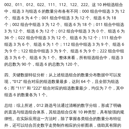
002、011、012、022、111、112、122、222。这 10 种组选组合
中，组选 3 与组选 6 的数量分布各有不同：000 组合中组选 3 为 12
个、组选 6 为 4 个；001 组合中组选 3 为 12 个、组选 6 为 18
个；002 组合中组选 3 为 12 个、组选 6 为 18 个；011 组合中组选
3 为 12 个、组选 6 为 12 个；012 组合中组选 3 为 0 个、组选 6 为
36 个；022 组合中组选 3 为 12 个、组选 6 为 12 个；111 组合中
组选 3 为 6 个、组选 6 为 1 个；112 组合中组选 3 为 9 个、组选 6
为 9 个；122 组合中组选 3 为 9 个、组选 6 为 9 个；222 组合中组
选 3 为 6 个、组选 6 为 1 个。整体来看，所有组选组合中，组选 3
的总数为 90 个，组选 6 的总数为 120 个。​
四、关键数据特征分析​：从上述组选组合的数量分布数据中可以发
现，“012” 组合对应的组选数量最多，达到 64 个，且全部为组选
6；而 “111” 和 “222” 组合对应的组选数量最少，均仅为 7 个，其中
组选 6 的数量各为 1 个。​
总结​：综上所述，012 路选号法通过清晰的数字分组，形成了明确
的直选与组选组合体系，其组选组合仅有 10 种类型，具有较强的规
律性。在实际应用这一方法时，除了掌握各类组合的数量分布特征
外，还可以结合历史数字走势制作相应的分析图表，借助其有限的