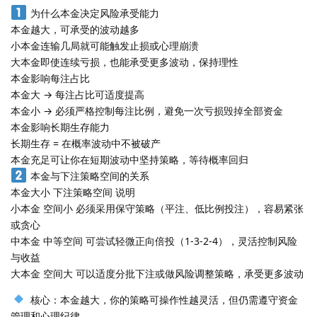
为什么本金决定风险承受能力
本金越大，可承受的波动越多
小本金连输几局就可能触发止损或心理崩溃
大本金即使连续亏损，也能承受更多波动，保持理性
本金影响每注占比
本金大 → 每注占比可适度提高
本金小 → 必须严格控制每注比例，避免一次亏损毁掉全部资金
本金影响长期生存能力
长期生存 = 在概率波动中不被破产
本金充足可让你在短期波动中坚持策略，等待概率回归
本金与下注策略空间的关系
本金大小 下注策略空间 说明
小本金 空间小 必须采用保守策略（平注、低比例投注），容易紧张
或贪心
中本金 中等空间 可尝试轻微正向倍投（1-3-2-4），灵活控制风险
与收益
大本金 空间大 可以适度分批下注或做风险调整策略，承受更多波动
核心：本金越大，你的策略可操作性越灵活，但仍需遵守资金
管理和心理纪律。